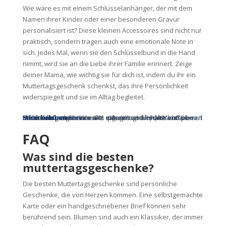
Wie wäre es mit einem Schlüsselanhänger, der mit dem
Namen ihrer Kinder oder einer besonderen Gravur
personalisiert ist? Diese kleinen Accessoires sind nicht nur
praktisch, sondern tragen auch eine emotionale Note in
sich. Jedes Mal, wenn sie den Schlüsselbund in die Hand
nimmt, wird sie an die Liebe ihrer Familie erinnert. Zeige
deiner Mama, wie wichtig sie für dich ist, indem du ihr ein
Muttertagsgeschenk schenkst, das ihre Persönlichkeit
widerspiegelt und sie im Alltag begleitet.
Sie sehen gerade einen Platzhalterinhalt von
. Um auf den eigentlichen Inhalt zuzugreifen, klicken Sie auf die Schaltfläche unten. Bitte beachten Sie, dass dabei Daten an Drittanbieter weitergegeben werden.
Mehr Informationen
Inhalt entsperren
Erforderlichen Service akzeptieren und Inhalte entsperren
YouTube
FAQ
Was sind die besten
muttertagsgeschenke?
Die besten Muttertagsgeschenke sind persönliche
Geschenke, die von Herzen kommen. Eine selbstgemachte
Karte oder ein handgeschriebener Brief können sehr
berührend sein. Blumen sind auch ein Klassiker, der immer