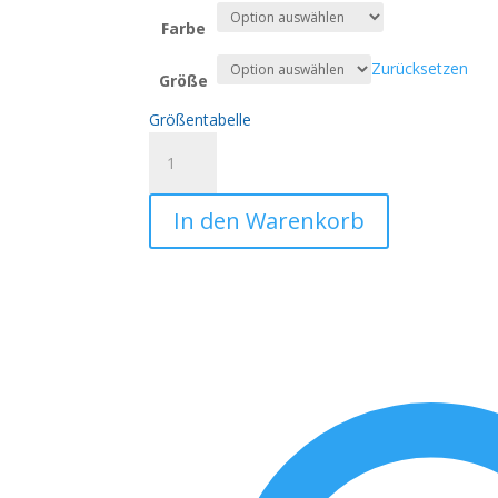
Farbe
Zurücksetzen
Größe
Größentabelle
Valentinstag
-
Lockeres
In den Warenkorb
Damen-
T-
Shirt
-
Geschenke
für
Frauen
Menge