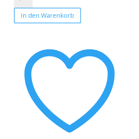
-
Geschenk
In den Warenkorb
-
Bester
Pappa
der
Welt
-
13
-
Klassisches
Herren-
T-
Shirt
Menge