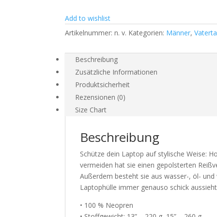
Add to wishlist
Artikelnummer:
n. v.
Kategorien:
Männer
,
Vatert
Beschreibung
Zusätzliche Informationen
Produktsicherheit
Rezensionen (0)
Size Chart
Beschreibung
Schütze dein Laptop auf stylische Weise: Ho
vermeiden hat sie einen gepolsterten Reißver
Außerdem besteht sie aus wasser-, öl- und
Laptophülle immer genauso schick aussieht
• 100 % Neopren
• Stoffgewicht: 13” – 220 g, 15” – 260 g