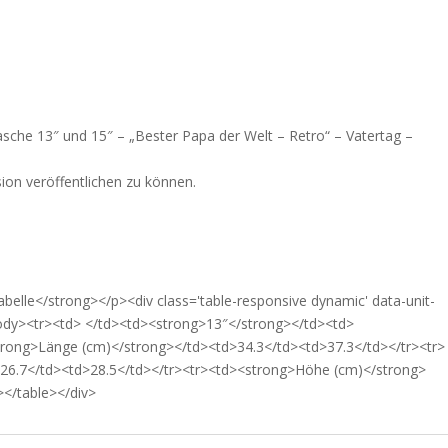
asche 13″ und 15″ – „Bester Papa der Welt – Retro“ – Vatertag –
ion veröffentlichen zu können.
abelle</strong></p><div class='table-responsive dynamic' data-unit-
body><tr><td> </td><td><strong>13″</strong></td><td>
trong>Länge (cm)</strong></td><td>34.3</td><td>37.3</td></tr><tr>
26.7</td><td>28.5</td></tr><tr><td><strong>Höhe (cm)</strong>
></table></div>