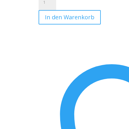
Tasche
13"
In den Warenkorb
und
15"
-
„Bester
Papa
der
Welt
–
Retro“
–
Vatertag
–
Vatertagsgeschenk
Menge