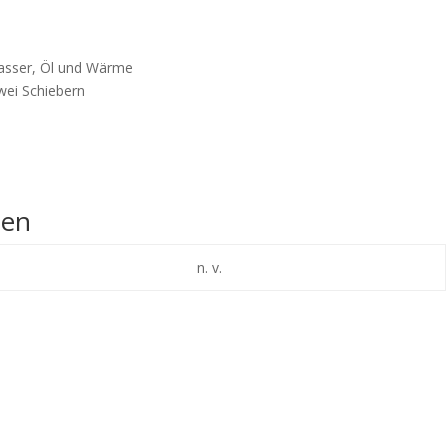
Wasser, Öl und Wärme
wei Schiebern
nen
n. v.