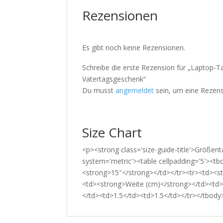
Rezensionen
Es gibt noch keine Rezensionen.
Schreibe die erste Rezension für „Laptop-T
Vatertagsgeschenk“
Du musst
angemeldet
sein, um eine Rezens
Size Chart
<p><strong class='size-guide-title'>Größent
system='metric'><table cellpadding='5'><t
<strong>15″</strong></td></tr><tr><td><s
<td><strong>Weite (cm)</strong></td><td>
</td><td>1.5</td><td>1.5</td></tr></tbody