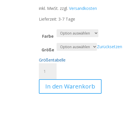
inkl. MwSt.
zzgl.
Versandkosten
Lieferzeit:
3-7 Tage
Farbe
Zurücksetzen
Größe
Größentabelle
Herzliches
Geschenk
zum
In den Warenkorb
Vatertag:
"Für
die
Welt
bist
du
ein