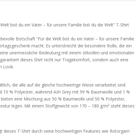
elt bist du ein Vater – für unsere Familie bist du die Welt” T-Shirt
ebevolle Botschaft “Für die Welt bist du ein Vater – für unsere Familie
ertagsgeschenk macht. Es unterstreicht die besondere Rolle, die ein
t seine unermessliche Bedeutung mit einem stilvollen und emotionalen
arantiert dieses Shirt nicht nur Tragekomfort, sondern auch eine
m Look.
tlich, die alle auf die gleiche hochwertige Weise verarbeitet sind.
d 10 % Polyester, während Ash Grey mit 99 % Baumwolle und 1 %
ben bieten eine Mischung aus 50 % Baumwolle und 50 % Polyester,
e Textur legen. Mit einem Stoffgewicht von 170 – 180 g/m² steht dieses
 dieses T-Shirt durch seine hochwertigen Features wie Rotorgarn