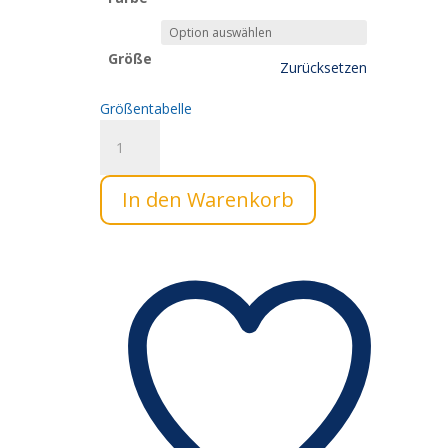
Größe
Zurücksetzen
Größentabelle
Boss
Modus
-
In den Warenkorb
Klassisches
Herren-
T-
Shirt
Menge