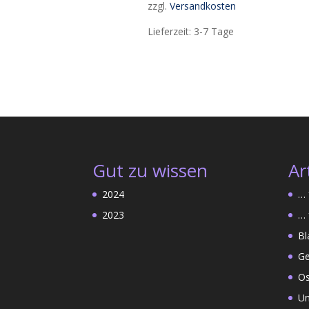
zzgl.
Versandkosten
Lieferzeit:
3-7 Tage
Gut zu wissen
Ar
2024
… 
2023
… 
Bl
Ge
Os
Un