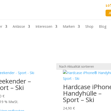
10
J
er
Anlässe
Interessen
Marken
Shop
Blog
ekender –
Hardcase iPhon
ort – Ski
Handyhülle –
90
€
Sport – Ski
. 19 % MwSt.
24,90
€
.
Versandkosten