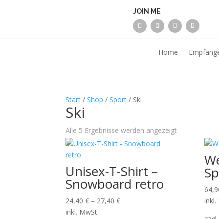
Home
Empfäng
Start
/
Shop
/
Sport
/ Ski
Ski
Nach
Alle 5 Ergebnisse werden angezeigt
Aktualität
sortiert
We
Unisex-T-Shirt –
Sp
Snowboard retro
64,
24,40
€
–
27,40
€
inkl
inkl. MwSt.
zzgl