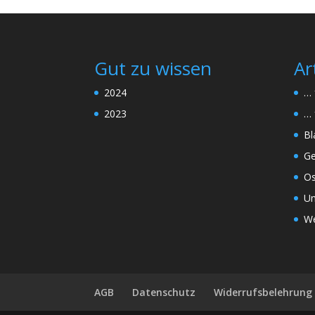
Gut zu wissen
Ar
2024
… 
2023
… 
Bl
Ge
Os
Un
We
AGB
Datenschutz
Widerrufsbelehrung